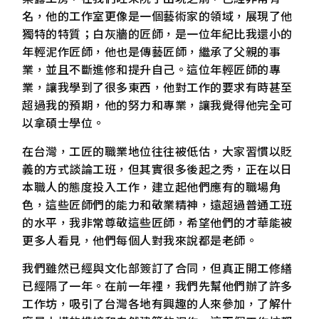
名，他的工作室更像是一個藝術家的領域，展現了他
獨特的特質；白灰牆的匠師，是一位年紀比我還小的
年輕泥作匠師，他也是傳藝匠師，繼承了父親的事
業，並且不斷進修和提升自己。這位年輕匠師的專
業，讓我學到了很多東西，他對工作的要求有時甚至
超過我的預期，他的努力和專業，讓我覺得他完全可
以拿碩士學位。
在台灣，工匠的職業地位往往被低估，大家習慣以貶
義的方式談論工班，但其實很多後起之秀，正在以日
本職人的態度投入工作，建立起他們應有的職場角
色，這些匠師們的能力和敬業精神，遠超過普通工班
的水平，我非常尊敬這些匠師，希望他們的才華能被
更多人看見，他們每個人對我來說都是老師。
我們雖然已經與文化部簽訂了合同，但真正開工修繕
已經隔了一年。在前一年裡，我們先幫他們辦了許多
工作坊，吸引了台灣各地有興趣的人來參加，了解什