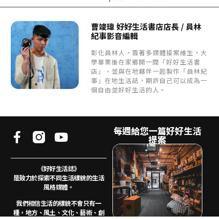
曹竣瑋 好好生活書店店長 / 員林
紀事影音編輯
彰化員林人，靠著多媒體接案維生，大
學畢業後在家鄉開一間「好好生活書
店」，並與在地夥伴一起製作「員林紀
事」在地生活誌，期許自己可以成為一
個自由並好好生活的人。
每週給您一篇好好生活
提案
《好好生活誌》
是致力於探索不同生活樣貌的生活
風格媒體。
我們相信生活的樣貌不會只有一
種，地方、風土、
文化、藝術、創