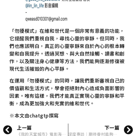
「勿擾模式」在維和世代是一個非常有意義的功能，
它提醒我們重視自我，尋找心靈的寧靜。但同時，我
們也應該明白，真正的心靈寧靜來自於內心的根本轉
變和自我提升。透過冥想、與大自然接觸、讀書和創
作，以及關注身心健康等方法，我們能夠逐漸修復被
現代生活摧毀的內心平靜。
在運用「勿擾模式」的同時，讓我們重新審視自己的
價值觀和生活方式，學會拒絕對內心造成負面影響的
因素。唯有這樣，我們才能真正實現心靈的寧靜和平
衡，成為更加強大和充實的維和世代。
※本文由chatgtp撰寫
上一篇
下一篇
《我的天堂城市》電影海報公開｜宋芸樺化身「寂寞女生」引共鳴！香港偶像姜濤9月來台
深度專訪｜期待眷村能夠回到生活的本真【虎尾建國眷村-劉志謙】