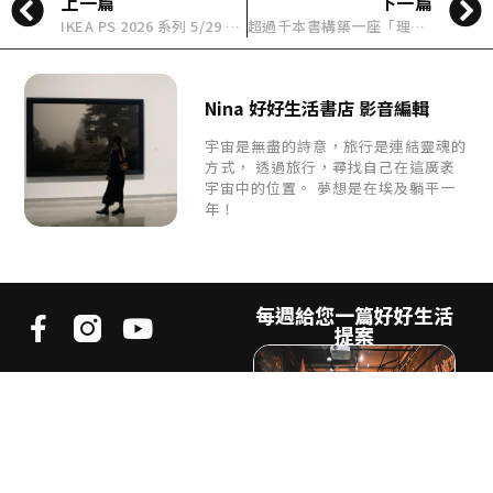
上一篇
下一篇
IKEA PS 2026 系列 5/29 台灣上市！44 件玩味設計登場，讓小空間也能充滿驚喜
超過千本書構築一座「理想圖書館」！Supervoid 打造可開啟的鋁製展亭，讓觀眾親手翻開文學歷史
Nina 好好生活書店 影音編輯
宇宙是無盡的詩意，旅行是連結靈魂的
方式， 透過旅行，尋找自己在這廣袤
宇宙中的位置。 夢想是在埃及躺平一
年！
每週給您一篇好好生活
提案
《好好生活誌》
是致力於探索不同生活樣貌的生活
風格媒體。
我們相信生活的樣貌不會只有一