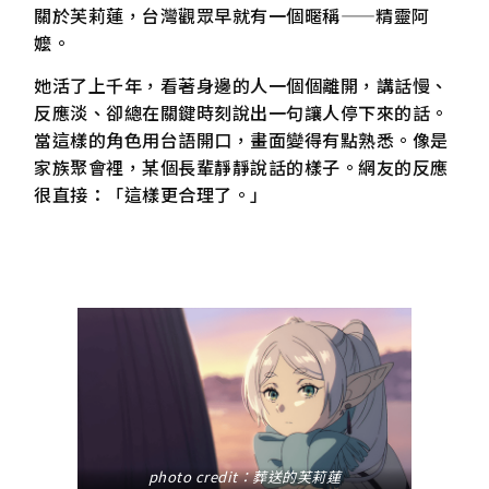
關於芙莉蓮，台灣觀眾早就有一個暱稱——精靈阿
嬤。
她活了上千年，看著身邊的人一個個離開，講話慢、
反應淡、卻總在關鍵時刻說出一句讓人停下來的話。
當這樣的角色用台語開口，畫面變得有點熟悉。像是
家族聚會裡，某個長輩靜靜說話的樣子。網友的反應
很直接：「這樣更合理了。」
photo credit：葬送的芙莉蓮