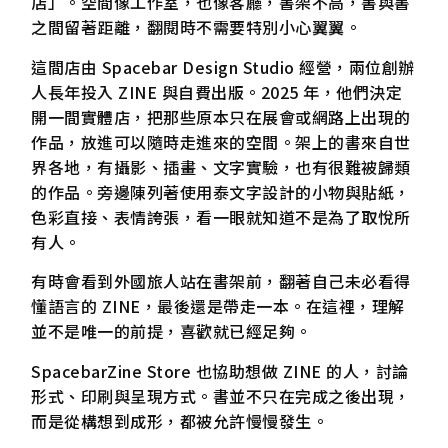
店」。空間像工作室，也像客廳，書架不高，書與書
之間留著距離，翻閱時不需要特別小心翼翼。
這間店由 Spacebar Design Studio 經營，兩位創辦
人長年投入 ZINE 與自費出版。2025 年，他們決定
開一間實體店，把那些原本只在展會或網路上出現的
作品，放進可以隨時走進來的空間。架上的書來自世
界各地，有攝影、插畫、文字實驗，也有很難被歸類
的作品。旁邊陳列著使用泰文字設計的小物與貼紙，
色彩直接、表情誇張，看一眼就知道不是為了取悅所
有人。
有時會看到外國旅人站在書架前，翻著自己未必看得
懂語言的 ZINE，最後還是帶走一本。在這裡，理解
並不是唯一的前提，喜歡就已經足夠。
SpacebarZine Store 也協助想做 ZINE 的人，討論
形式、印刷與呈現方式。書並不只在完成之後出現，
而是從構想到成形，都被允許慢慢發生。