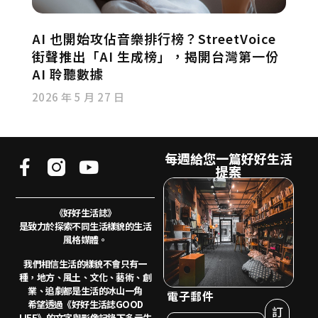
AI 也開始攻佔音樂排行榜？StreetVoice
街聲推出「AI 生成榜」，揭開台灣第一份
AI 聆聽數據
2026 年 5 月 27 日
每週給您一篇好好生活
提案
《好好生活誌》
是致力於探索不同生活樣貌的生活
風格媒體。
我們相信生活的樣貌不會只有一
種，地方、風土、
文化、藝術、創
業、追劇都是生活的冰山一角
電子郵件
希望透過《好好生活誌GOOD
訂
LIFE》的文字與影像記錄下多元生