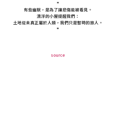
❝
有些幽默，是為了讓悲傷能被看見。
漂浮的小屋提醒我們：
土地從未真正屬於人類，我們只是暫時的旅人。
❞
source
上一篇
下一篇
NSF 新感覺市集《新中部》：從彰化員林出發，感受地方與摩登的交會
最南端的書香，停泊在恆春古城
Nina 好好生活書店 影音編輯
宇宙是無盡的詩意，旅行是連結靈魂的