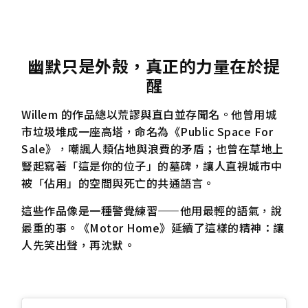
幽默只是外殼，真正的力量在於提
醒
Willem 的作品總以荒謬與直白並存聞名。他曾用城
市垃圾堆成一座高塔，命名為《Public Space For
Sale》，嘲諷人類佔地與浪費的矛盾；也曾在草地上
豎起寫著「這是你的位子」的墓碑，讓人直視城市中
被「佔用」的空間與死亡的共通語言。
這些作品像是一種警覺練習——他用最輕的語氣，說
最重的事。《Motor Home》延續了這樣的精神：讓
人先笑出聲，再沈默。