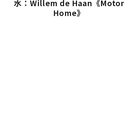
水：Willem de Haan《Motor
Home》