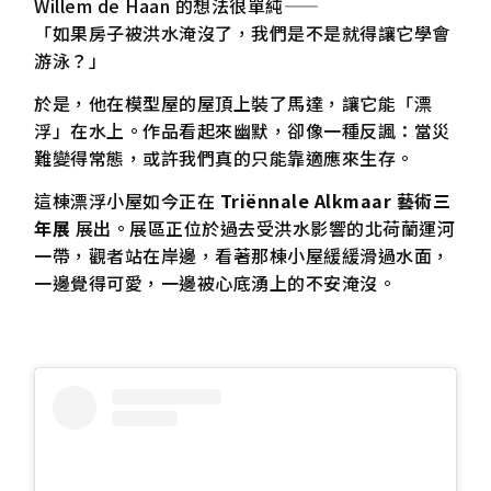
Willem de Haan 的想法很單純——
「如果房子被洪水淹沒了，我們是不是就得讓它學會
游泳？」
於是，他在模型屋的屋頂上裝了馬達，讓它能「漂
浮」在水上。作品看起來幽默，卻像一種反諷：當災
難變得常態，或許我們真的只能靠適應來生存。
這棟漂浮小屋如今正在
Triënnale Alkmaar 藝術三
年展
展出。展區正位於過去受洪水影響的北荷蘭運河
一帶，觀者站在岸邊，看著那棟小屋緩緩滑過水面，
一邊覺得可愛，一邊被心底湧上的不安淹沒。