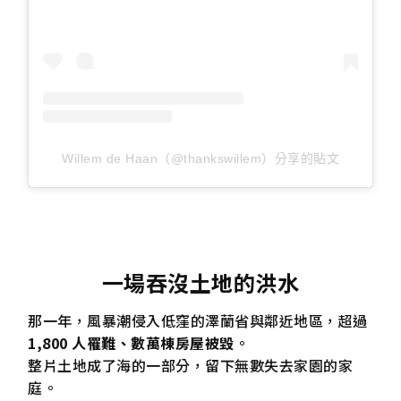
Willem de Haan（@thankswillem）分享的貼文
一場吞沒土地的洪水
那一年，風暴潮侵入低窪的澤蘭省與鄰近地區，超過
1,800 人罹難、數萬棟房屋被毀
。
整片土地成了海的一部分，留下無數失去家園的家
庭。