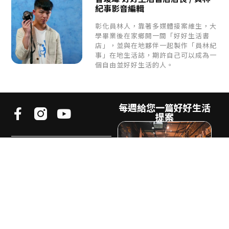
紀事影音編輯
彰化員林人，靠著多媒體接案維生，大
學畢業後在家鄉開一間「好好生活書
店」，並與在地夥伴一起製作「員林紀
事」在地生活誌，期許自己可以成為一
個自由並好好生活的人。
每週給您一篇好好生活
提案
《好好生活誌》
是致力於探索不同生活樣貌的生活
風格媒體。
我們相信生活的樣貌不會只有一
種，地方、風土、
文化、藝術、創
業、追劇都是生活的冰山一角
電子郵件
希望透過《好好生活誌GOOD
訂
LIFE》的文字與影像記錄下多元生