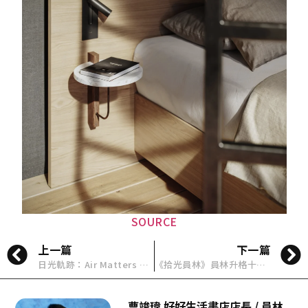
SOURCE
上一篇
下一篇
日光軌跡：Air Matters × 16 ARCH STUDIO 打造台灣光之容器
《拾光員林》員林升格十週年走讀小旅行，邀你一起尋回城市記憶
曹竣瑋 好好生活書店店長 / 員林