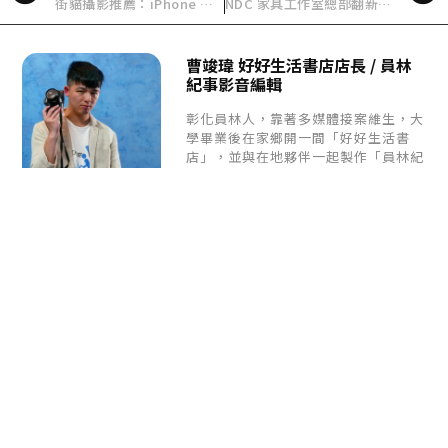
街貓攝影推薦：iPhone 拍下德黑蘭街頭最柔軟的靈魂
NDC 家具工作室總部翻新落成：Range Design 用磚建構芝加哥的新日常風景
曹竣瑋 好好生活書店店長 / 員林
紀事影音編輯
彰化員林人，靠著多媒體接案維生，大
學畢業後在家鄉開一間「好好生活書
店」，並與在地夥伴一起製作「員林紀
事」在地生活誌，期許自己可以成為一
個自由並好好生活的人。
每週給您一篇好好生活
提案
《好好生活誌》
是致力於探索不同生活樣貌的生活
風格媒體。
我們相信生活的樣貌不會只有一
種，地方、風土、
文化、藝術、創