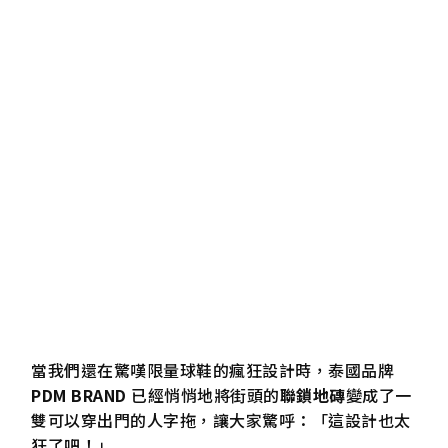
當我們還在驚嘆限量球鞋的瘋狂設計時，泰國品牌
PDM BRAND
已經悄悄地將街頭的
聯鎖地磚
變成了一
雙可以穿出門的人字拖，讓大家驚呼：「這設計也太
狂了吧！」