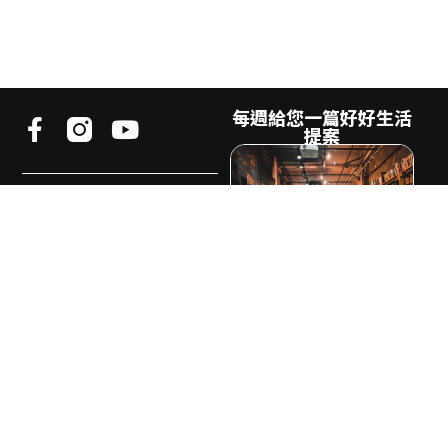
每週給您一篇好好生活
提案
《好好生活誌》
是致力於探索不同生活樣貌的生活
風格媒體。
我們相信生活的樣貌不會只有一
種，地方、風土、
文化、藝術、創
業、追劇都是生活的冰山一角
電子郵件
希望透過《好好生活誌GOOD
訂
LIFE》的文字與影像記錄下多元生
閱
活樣貌，讓我們省思自己的狀態不
再只是社群媒體上可複製的生活模
板，而是專屬於你的生活提案。