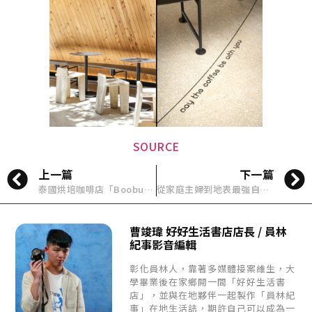
SOURCE
上一篇
下一篇
泰國烘培咖啡店「Boobun Pocket」結合傳統高腳屋特色，使用回收木材打造
從家庭主婦到地表最強自拍奶奶：97歲西本喜美子，用攝影活出第三人生
曹竣瑋 好好生活書店店長 / 員林
紀事影音編輯
彰化員林人，靠著多媒體接案維生，大
學畢業後在家鄉開一間「好好生活書
店」，並與在地夥伴一起製作「員林紀
事」在地生活誌，期許自己可以成為一