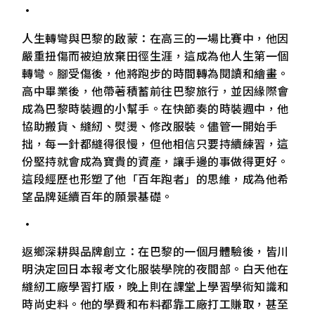
•
人生轉彎與巴黎的啟蒙：在高三的一場比賽中，他因
嚴重扭傷而被迫放棄田徑生涯，這成為他人生第一個
轉彎。腳受傷後，他將跑步的時間轉為閱讀和繪畫。
高中畢業後，他帶著積蓄前往巴黎旅行，並因緣際會
成為巴黎時裝週的小幫手。在快節奏的時裝週中，他
協助搬貨、縫紉、熨燙、修改服裝。儘管一開始手
拙，每一針都縫得很慢，但他相信只要持續練習，這
份堅持就會成為寶貴的資產，讓手邊的事做得更好。
這段經歷也形塑了他「百年跑者」的思維，成為他希
望品牌延續百年的願景基礎。
•
返鄉深耕與品牌創立：在巴黎的一個月體驗後，皆川
明決定回日本報考文化服裝學院的夜間部。白天他在
縫紉工廠學習打版，晚上則在課堂上學習學術知識和
時尚史料。他的學費和布料都靠工廠打工賺取，甚至