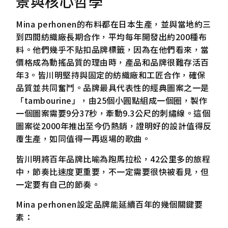
景與核心哲學
Mina perhonen的布料都在日本生產，並與當地約三
到四間紡織廠長期合作，平均每年開發出約200種布
料。他們幾乎不貼扣品牌標籤，因為在他們看來，當
價格成為動搖品質的理由時，產品和品牌很難存活百
年3。皆川明堅持與固定的紡織廠和工匠合作，確保
品質並共同奮鬥。品牌最具代表性的經典圖案之一是
「tambourine」，由25個小圓點組成一個圈，製作
一個圖案需要9分37秒，牽動9.3公尺的刺繡線。這個
圖案從2000年推出至今仍熱銷，證明好的設計值得反
覆生產，如同值得一再返場的歌曲。
皆川明將百年品牌比喻為跑馬拉松，42公里多的旅程
中，節奏比速度更重要，不一定需要很快被看見，但
一定要有自己的節奏。
Mina perhonen設定品牌能延續百年的幾個關鍵要
素：