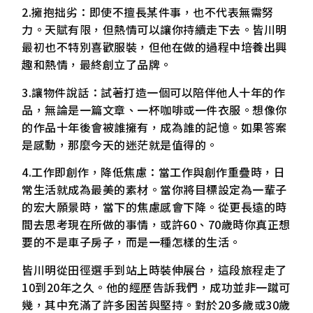
2.擁抱拙劣：即使不擅長某件事，也不代表無需努
力。天賦有限，但熱情可以讓你持續走下去。皆川明
最初也不特別喜歡服裝，但他在做的過程中培養出興
趣和熱情，最終創立了品牌。
3.讓物件說話：試著打造一個可以陪伴他人十年的作
品，無論是一篇文章、一杯咖啡或一件衣服。想像你
的作品十年後會被誰擁有，成為誰的記憶。如果答案
是感動，那麼今天的迷茫就是值得的。
4.工作即創作，降低焦慮：當工作與創作重疊時，日
常生活就成為最美的素材。當你將目標設定為一輩子
的宏大願景時，當下的焦慮感會下降。從更長遠的時
間去思考現在所做的事情，或許60、70歲時你真正想
要的不是車子房子，而是一種怎樣的生活。
皆川明從田徑選手到站上時裝伸展台，這段旅程走了
10到20年之久。他的經歷告訴我們，成功並非一蹴可
幾，其中充滿了許多困苦與堅持。對於20多歲或30歲