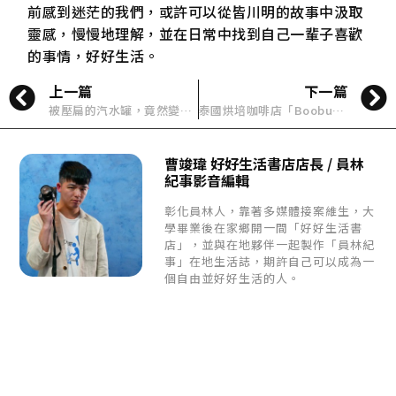
前感到迷茫的我們，或許可以從皆川明的故事中汲取
靈感，慢慢地理解，並在日常中找到自己一輩子喜歡
的事情，好好生活。
上一篇
下一篇
被壓扁的汽水罐，竟然變成你最實用的手機支架
泰國烘培咖啡店「Boobun Pocket」結合傳統高腳屋特色，使用回收木材打造
曹竣瑋 好好生活書店店長 / 員林
紀事影音編輯
彰化員林人，靠著多媒體接案維生，大
學畢業後在家鄉開一間「好好生活書
店」，並與在地夥伴一起製作「員林紀
事」在地生活誌，期許自己可以成為一
個自由並好好生活的人。
每週給您一篇好好生活
提案