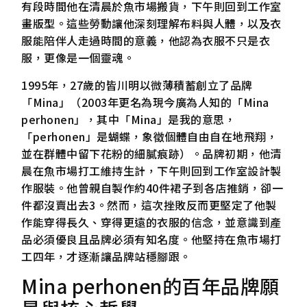
有段時間他在清晨於魚市場搬貨，下午則回到工作室
畫版型。這些勞動讓他深刻理解布料與人體，以及衣
服能陪伴人走過時間的意義，他認為衣服不只是衣
服，更像是一個靈魂。
1995年，27歲的皆川明以微薄積蓄創立了品牌
「Mina」（2003年更名為現今廣為人知的「Mina
perhonen」，其中「Mina」是我的意思，
「perhonen」是蝴蝶，象徵個體自由自在地飛翔，
並在群體中留下花粉的細膩痕跡）。品牌初期，他清
晨在魚市場打工維持生計，下午則回到工作室設計製
作服裝。他曾親自製作約40件裙子到各店推銷，卻一
件都沒賣出去3。然而，這次挫敗反而更堅定了他製
作能穿得長久、穿得更遠的衣服的信念，並意識到產
品必須優良且品牌必須有知名度。他堅持在魚市場打
工四年，才逐漸讓品牌站穩腳跟。
Mina perhonen的百年品牌願