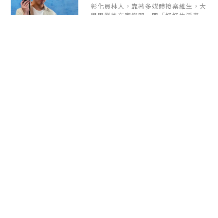
彰化員林人，靠著多媒體接案維生，大
學畢業後在家鄉開一間「好好生活書
店」，並與在地夥伴一起製作「員林紀
事」在地生活誌，期許自己可以成為一
個自由並好好生活的人。
每週給您一篇好好生活
提案
《好好生活誌》
是致力於探索不同生活樣貌的生活
風格媒體。
我們相信生活的樣貌不會只有一
種，地方、風土、
文化、藝術、創
業、追劇都是生活的冰山一角
電子郵件
希望透過《好好生活誌GOOD
訂
LIFE》的文字與影像記錄下多元生
閱
活樣貌，讓我們省思自己的狀態不
再只是社群媒體上可複製的生活模