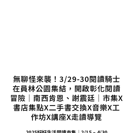
無聊怪來襲！3/29-30閱讀騎士
在員林公園集結，開啟彰化閱讀
冒險｜南西肯恩、謝震廷｜市集X
書店集點X二手書交換X音樂X工
作坊X講座X走讀導覽
2025好好生活閱讀市集｜2/15 – 4/30