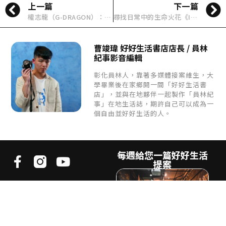
上一篇
下一篇
權志龍（G-DRAGON）：引領潮流的 K-Pop 靈魂人物與韓流時代的標誌
尋找日常中的生命火花《IKIGAI生之意義：做好每一件小事，才能活出自我、擁抱熱愛，打造想要的生活》
曹竣瑋 好好生活書店店長 / 員林
紀事影音編輯
彰化員林人，靠著多媒體接案維生，大
學畢業後在家鄉開一間「好好生活書
店」，並與在地夥伴一起製作「員林紀
事」在地生活誌，期許自己可以成為一
個自由並好好生活的人。
每週給您一篇好好生活
提案
《好好生活誌》
是致力於探索不同生活樣貌的生活
風格媒體。