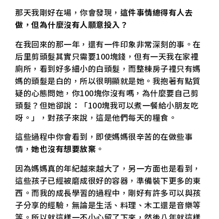
那天我剛好在場，你會發現，
這件事情總得有人去
做，但為什麼沒有人願意投入？
在我回來的那一年，還有一件印象非常深刻的事。在
后里剪頭髮其實只需要100塊錢，但有一天我在家裡
廁所，看到好多細小的白頭髮，而整棟房子裡只有媽
媽的頭髮是白的，所以很明顯就是她。我抱著有點質
疑的心態問她，你100塊你沒有嗎，為什麼要自己剪
頭髮？但她卻說：「100塊我可以煮一餐給小朋友吃
呀。」，對孩子來說，這是他們每天的糧食。
這些過程中你會看到，即使媽媽很辛苦的在做些事
情，
她也沒有想要放棄
。
因為媽媽真的年紀越來越大了，另一方面也是看到，
這些孩子已經被磨成很好的容器，準備裝下更多的東
西。而我的成長學習的過程中，剛好有許多可以與孩
子分享的經驗，無論是生活、料理、木工還是音樂等
等。所以就這樣一不小心留了下來，然後八年就這樣