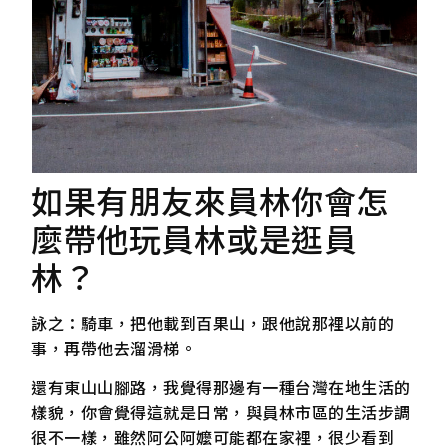
如果有朋友來員林你會怎
麼帶他玩員林或是逛員
林？
詠之：騎車，把他載到百果山，跟他說那裡以前的
事，再帶他去溜滑梯。
還有東山山腳路，我覺得那邊有一種台灣在地生活的
樣貌，你會覺得這就是日常，與員林市區的生活步調
很不一樣，雖然阿公阿嬤可能都在家裡，很少看到