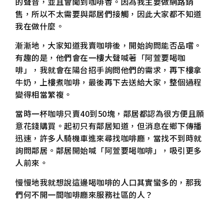
的聲音，並且會聞到咖啡香。因為我主要做網路銷
售，所以不太需要與鄰居們接觸，因此大家都不知道
我在做什麼。
漸漸地，大家知道我賣咖啡後，開始詢問能否品嚐。
有趣的是，他們會在一樓大聲喊著「阿萱要喝咖
啡」，我就會在陽台招手詢問他們的需求，再下樓拿
牛奶，上樓煮咖啡，最後再下去送給大家，整個過程
變得相當繁複。
當時一杯咖啡只賣40到50塊，鄰居都認為很方便且願
意花錢購買。起初只有鄰居知道，但消息在鄉下傳播
迅速，許多人騎機車進來尋找咖啡廳，當找不到時就
詢問鄰居。鄰居開始喊「阿萱要喝咖啡」，吸引更多
人前來。
慢慢地我就想說這邊喝咖啡的人口其實蠻多的，那我
們何不開一間咖啡廳來服務社區的人？