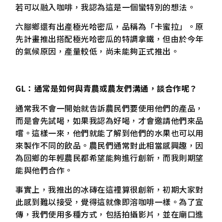
若可以融入咖啡，我認為這是一個蠻特別的想法。
六腳鄉還有出產極光哈密瓜，品稱為「卡蜜拉」。原
先計畫推出搭配極光哈密瓜的特調拿鐵，但由於今年
的氣候原因，產量較低，尚未能夠正式推出。
GL
：
通常是如何與青農或農
友
們溝通，談合作呢？
通常我不會一開始就告訴農民們要使用他們的產品，
而是會先試喝，如果我認為好喝，才會邀請他們來品
嚐。這樣一來，他們就能了解到他們的水果也可以用
來製作不同的飲品。農民們通常對此相當感興趣，因
為回鄉的年輕農民都希望能夠進行創新，而我則期望
能與他們合作。
事實上，我推出的冰磚在這裡算很創新，初期大家對
此感到難以接受，覺得這就像即溶咖啡一樣。為了宣
傳，我們使用多種方式，包括拍攝影片，並在廟口進