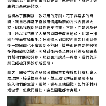
普遍認為，環保的東西就是貴，就是難用，就好比健
康的東西就是難吃。
當初為了要開發一款好用的牙刷，花了非常多的時
間，我自己非常不喜歡用情緒勒索的方式去要求大
家，因為我環保所以你要支持我，不是，而是因為好
用。所以我花費了大量的時間去改量刷頭，比如一撮
刷毛裡面有幾根毛；牙刷進入到口腔內要如何刷到最
後一顆臼齒也不會感到不舒服，這些都是需要經過很
多的回饋與測試，開發到後來甚至連牙科診所都請我
們幫他們開發牙刷，那就表示說某一程度，我們的牙
刷已經被牙醫診所所認可。
總之，開發竹製產品最困難點主要在於如何讓社會大
眾理解、接受這些產品，並且取代傳統的塑膠產品，
進入他們的生活。當然，還有其他困難，如竹子材料
短缺等，但我們相信，這些困難都會克服。