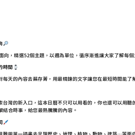
向
面向，精選52個主題，以週為單位，循序漸進讓大家了解每個
的時間
對每天的內容去蕪存菁，用最精鍊的文字讓您在最短時間能了
索台灣的新入口，這本日曆不只可以用看的，你也還可以用聽的
架
結合時事，給您最熱騰騰的內容。
同
很難用單一插畫去呈現歷史、地理、植物、動物、建築…等面