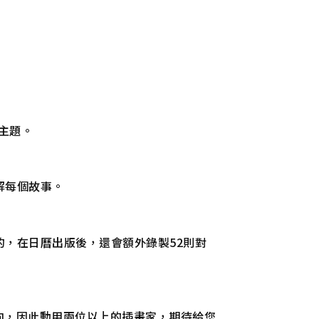
主題。
解每個故事。
，在日曆出版後，還會額外錄製52則對
向，因此動用兩位以上的插畫家，期待給您