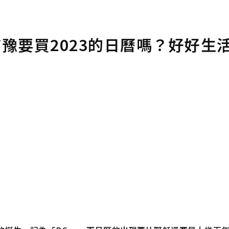
猶豫要買2023的日曆嗎？好好