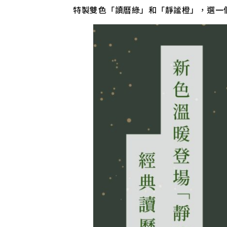
特製雙色「讀曆綠」和「靜謐橙」，選一