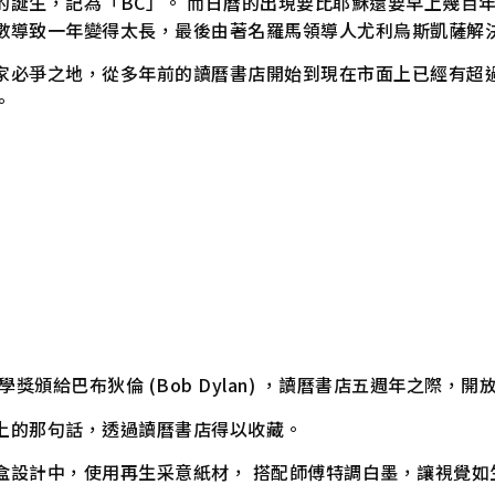
誕生，記為「BC」。 而日曆的出現要比耶穌還要早上幾百年，
數導致一年變得太長，最後由著名羅馬領導人尤利烏斯凱薩解決
家必爭之地，從多年前的讀曆書店開始到現在市面上已經有超
。
學獎頒給巴布狄倫 (Bob Dylan) ，讀曆書店五週年之際
上的那句話，透過讀曆書店得以收藏。
盒設計中，使用再生采意紙材， 搭配師傅特調白墨，讓視覺如