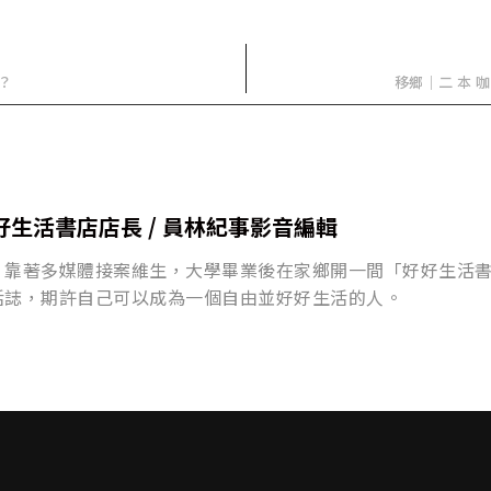
？
移鄉｜二 本 咖
好生活書店店長 / 員林紀事影音編輯
，靠著多媒體接案維生，大學畢業後在家鄉開一間「好好生活
活誌，期許自己可以成為一個自由並好好生活的人。