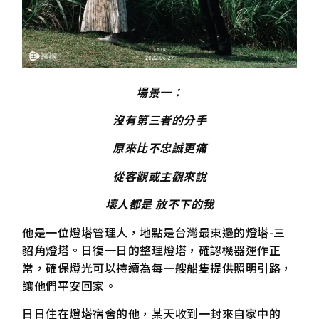
場景一：
沒有第三者的分手
原來比不忠誠更痛
從客觀或主觀來說
壞人都是 放不下的我
他是一位燈塔管理人，地點是台灣最東邊的燈塔-三
貂角燈塔。日復一日的整理燈塔，確認機器運作正
常，確保燈光可以持續為每一艘船隻提供照明引路，
讓他們平安回家。
日日住在燈塔宿舍的他，某天收到一封來自家中的