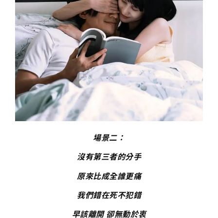
場景二：
沒有第三者的分手
原來比成全誰更痛
我們錯在死不犯錯
早該離開 卻無動於衷