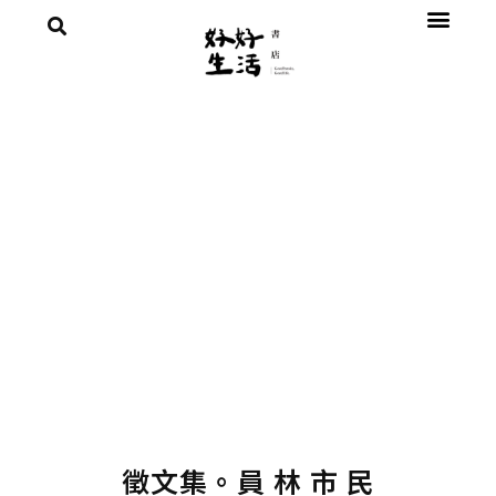
徵文集。員 林 市 民