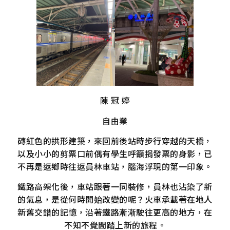
陳 冠 婷
自由業
磚紅色的拱形建築，來回前後站時步行穿越的天橋，
以及小小的剪票口前偶有學生呼籲捐發票的身影，已
不再是返鄉時往返員林車站，腦海浮現的第一印象。
鐵路高架化後，車站跟著一同裝修，員林也沾染了新
的氣息，是從何時開始改變的呢？火車承載著在地人
新舊交錯的記憶，沿著鐵路漸漸駛往更高的地方，在
不知不覺間踏上新的旅程。