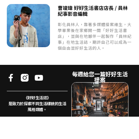
曹竣瑋 好好生活書店店長 / 員林
紀事影音編輯
彰化員林人，靠著多媒體接案維生，大
學畢業後在家鄉開一間「好好生活書
店」，並與在地夥伴一起製作「員林紀
事」在地生活誌，期許自己可以成為一
個自由並好好生活的人。
每週給您一篇好好生活
提案
《好好生活誌》
是致力於探索不同生活樣貌的生活
風格媒體。
我們相信生活的樣貌不會只有一
種，地方、風土、
文化、藝術、創
業、追劇都是生活的冰山一角
電子郵件
希望透過《好好生活誌GOOD