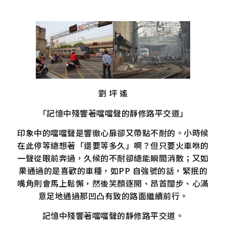
劉 坪 遙
「記憶中殘響著噹噹聲的靜修路平交道」
印象中的噹噹聲是響徹心扉卻又帶點不耐的。小時候
在此停等總想著「還要等多久」啊？但只要火車咻的
一聲從眼前奔過，久候的不耐卻總能瞬間消散；又如
果通過的是喜歡的車種，如PP 自強號的話，緊抿的
嘴角則會馬上鬆懈，然後笑顏逐開、昂首闊步、心滿
意足地通過那凹凸有致的路面繼續前行。
記憶中殘響著噹噹聲的靜修路平交道。