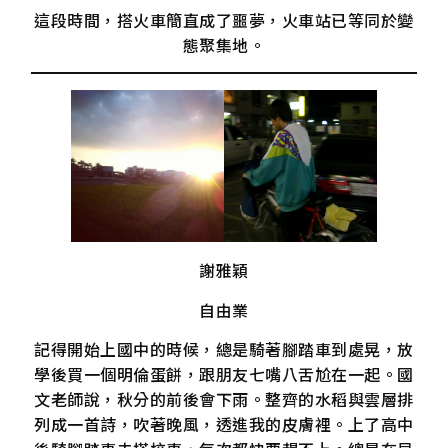
這段時間，搭火車簡直成了噩夢，火車站已等同於變
態聚集地。
謝雅穎
自由業
記得開始上國中的時候，總是騎著腳踏車到處晃，放
學後買一個明倫蛋餅，跟朋友七嘴八舌尬在一起。國
文老師說，秋分的前後會下雨。整齊的水稻與雲層排
列成一首詩，吹著晚風，透進我的皮膚裡。上了高中