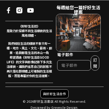
每週給您一篇好好生活
提案
《好好生活誌》
是致力於探索不同生活樣貌的生活
風格媒體。
我們相信生活的樣貌不會只有一
種，地方、風土、
文化、藝術、創
業、追劇都是生活的冰山一角
電子郵件
希望透過《好好生活誌GOOD
訂
LIFE》的文字與影像記錄下多元生
閱
活樣貌，讓我們省思自己的狀態不
再只是社群媒體上可複製的生活模
板，而是專屬於你的生活提案。
與好好生活合作
© 2026好好生活書店 All Rights Reserved.
Designed by Greencle Design.