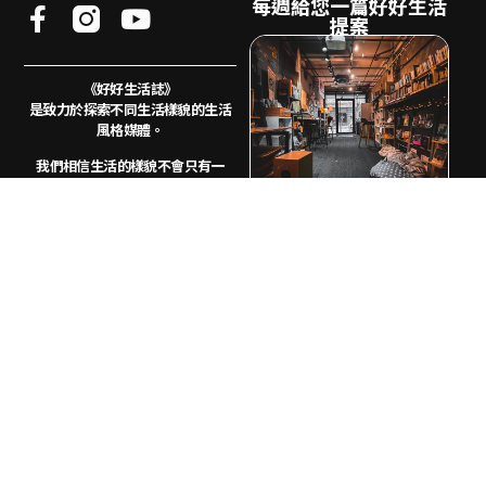
每週給您一篇好好生活
提案
《好好生活誌》
是致力於探索不同生活樣貌的生活
風格媒體。
我們相信生活的樣貌不會只有一
種，地方、風土、
文化、藝術、創
業、追劇都是生活的冰山一角
電子郵件
希望透過《好好生活誌GOOD
訂
LIFE》的文字與影像記錄下多元生
閱
活樣貌，讓我們省思自己的狀態不
再只是社群媒體上可複製的生活模
板，而是專屬於你的生活提案。
與好好生活合作
© 2026好好生活書店 All Rights Reserved.
Designed by Greencle Design.