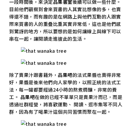
一段時間後，來決定
品果書室
後續可以做一些什麼。
目前他們觀察到會來買書的人其實比想像的多，也賣
得還不錯，而有趣的是在網路上與他們互動的人跟實
際來買書的人的重疊比重其實非常低，這也是他們感
到驚訝的地方，所以要想的是如何讓線上與線下可以
串在一起，讓閱讀走進彼此的生活。
除了賣果汁跟書籍外，
品果吧
的法式果醬也賣得非常
好，果醬是後來他們向人家學的，以照正統的法式工
法，每一罐都要經過24小時的熬煮燜釀，非常的費
工。
品果吧
在做的已經不單單只是賣果汁而已，而是
透過社群經營，將喜歡運動、 閱讀、逛市集等不同人
群，因為有了喝果汁這個共同習慣而聚在一起。