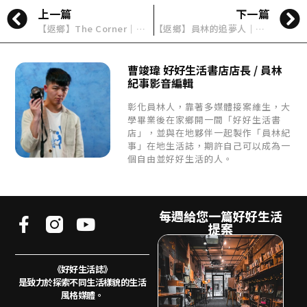
上一篇
下一篇
【返鄉】The Corner｜一卡皮箱的快閃販售到返鄉成立品牌飾品店
【返鄉】員林的追夢人｜Day Tripper 主理人 黃建懷
曹竣瑋 好好生活書店店長 / 員林
紀事影音編輯
彰化員林人，靠著多媒體接案維生，大
學畢業後在家鄉開一間「好好生活書
店」，並與在地夥伴一起製作「員林紀
事」在地生活誌，期許自己可以成為一
個自由並好好生活的人。
每週給您一篇好好生活
提案
《好好生活誌》
是致力於探索不同生活樣貌的生活
風格媒體。